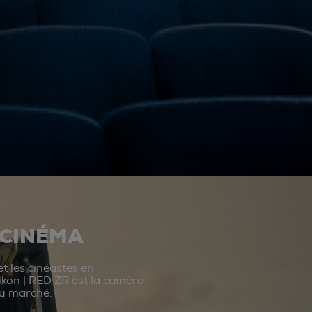
 CINÉMA
t les cinéastes en
ikon | RED ZR est la caméra
du marché.