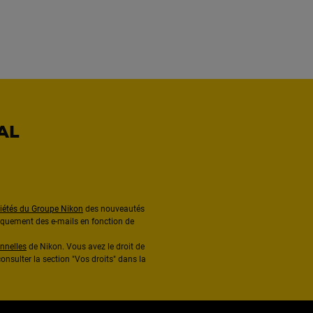
AL
ciétés du Groupe Nikon
des nouveautés
diquement des e-mails en fonction de
nnelles
de Nikon. Vous avez le droit de
onsulter la section "Vos droits" dans la