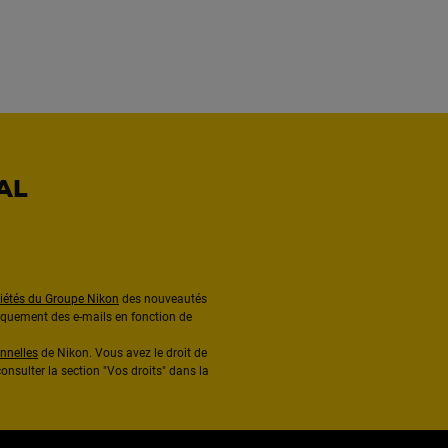
AL
ciétés du Groupe Nikon
des nouveautés
diquement des e-mails en fonction de
nnelles
de Nikon. Vous avez le droit de
onsulter la section "Vos droits" dans la