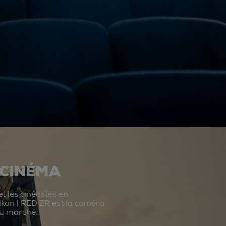
 CINÉMA
t les cinéastes en
ikon | RED ZR est la caméra
du marché.