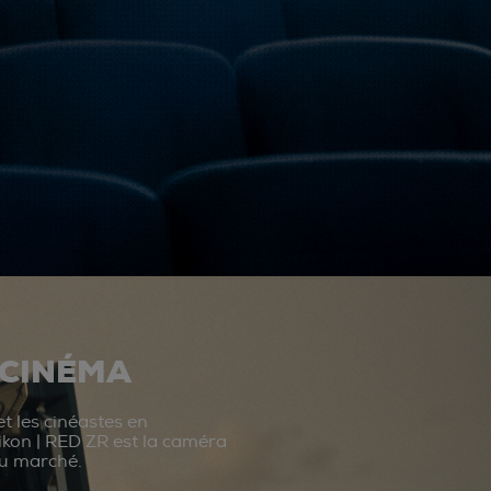
 CINÉMA
t les cinéastes en
ikon | RED ZR est la caméra
du marché.