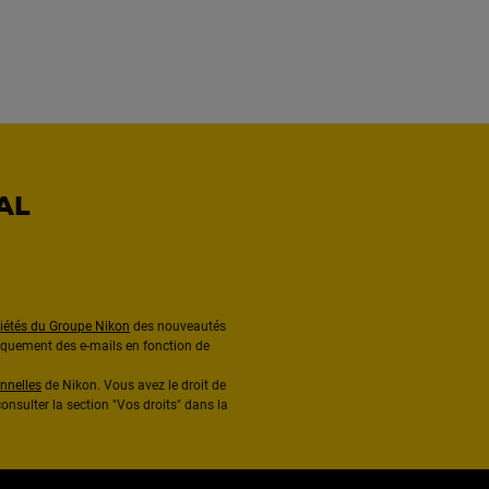
AL
ciétés du Groupe Nikon
des nouveautés
diquement des e-mails en fonction de
nnelles
de Nikon. Vous avez le droit de
onsulter la section "Vos droits" dans la