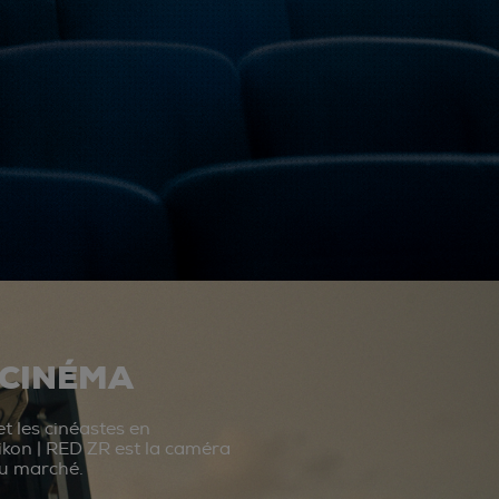
 CINÉMA
t les cinéastes en
ikon | RED ZR est la caméra
du marché.