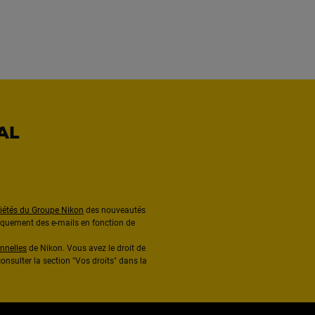
AL
ciétés du Groupe Nikon
des nouveautés
diquement des e-mails en fonction de
nnelles
de Nikon. Vous avez le droit de
onsulter la section "Vos droits" dans la