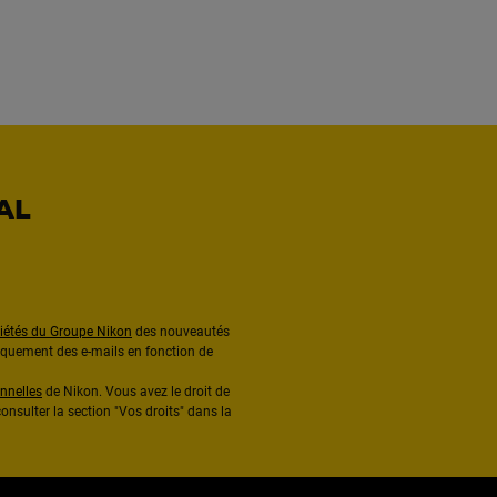
AL
ciétés du Groupe Nikon
des nouveautés
diquement des e-mails en fonction de
nnelles
de Nikon. Vous avez le droit de
onsulter la section "Vos droits" dans la