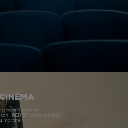
 CINÉMA
t les cinéastes en
ikon | RED ZR est la caméra
du marché.