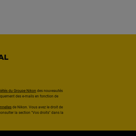
AL
ciétés du Groupe Nikon
des nouveautés
diquement des e-mails en fonction de
nnelles
de Nikon. Vous avez le droit de
onsulter la section "Vos droits" dans la