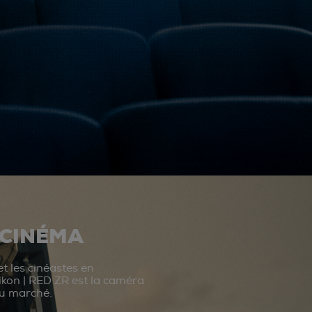
 CINÉMA
t les cinéastes en
ikon | RED ZR est la caméra
du marché.