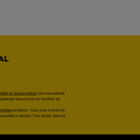
AL
ciétés du Groupe Nikon
des nouveautés
diquement des e-mails en fonction de
nnelles
de Nikon. Vous avez le droit de
onsulter la section "Vos droits" dans la