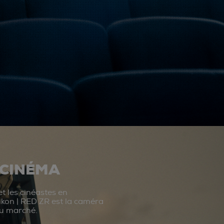
 CINÉMA
t les cinéastes en
ikon | RED ZR est la caméra
du marché.