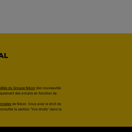
AL
ciétés du Groupe Nikon
des nouveautés
diquement des e-mails en fonction de
nnelles
de Nikon. Vous avez le droit de
onsulter la section "Vos droits" dans la