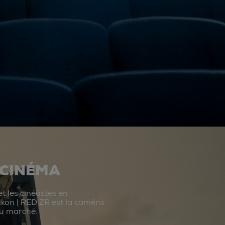
 CINÉMA
t les cinéastes en
ikon | RED ZR est la caméra
du marché.