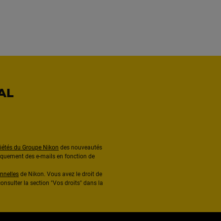
AL
ciétés du Groupe Nikon
des nouveautés
diquement des e-mails en fonction de
nnelles
de Nikon. Vous avez le droit de
onsulter la section "Vos droits" dans la