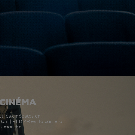
 CINÉMA
t les cinéastes en
ikon | RED ZR est la caméra
du marché.