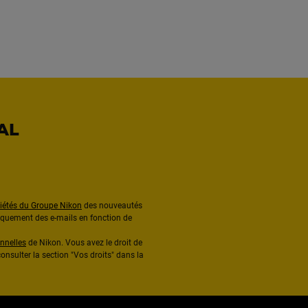
AL
ciétés du Groupe Nikon
des nouveautés
diquement des e-mails en fonction de
nnelles
de Nikon. Vous avez le droit de
onsulter la section "Vos droits" dans la