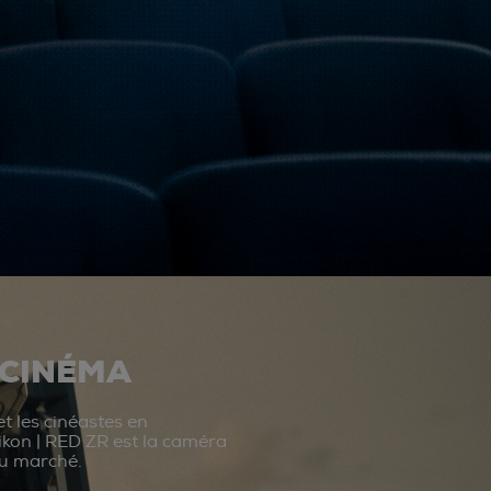
 CINÉMA
t les cinéastes en
ikon | RED ZR est la caméra
du marché.