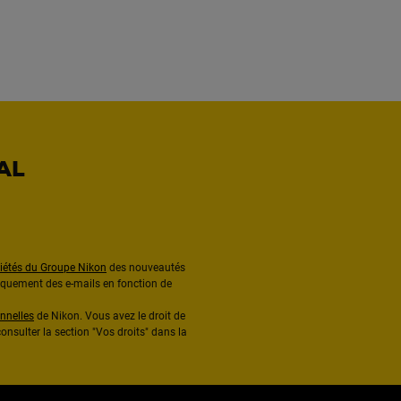
AL
ciétés du Groupe Nikon
des nouveautés
diquement des e-mails en fonction de
nnelles
de Nikon. Vous avez le droit de
onsulter la section "Vos droits" dans la