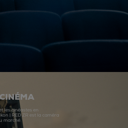
 CINÉMA
t les cinéastes en
ikon | RED ZR est la caméra
du marché.