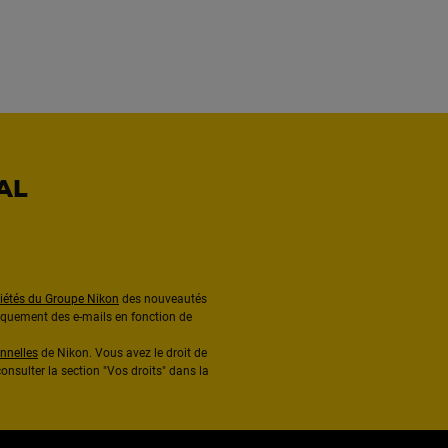
AL
ciétés du Groupe Nikon
des nouveautés
diquement des e-mails en fonction de
nnelles
de Nikon. Vous avez le droit de
onsulter la section "Vos droits" dans la