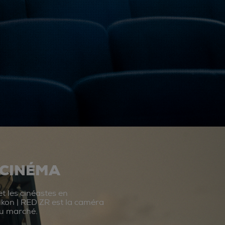
 CINÉMA
t les cinéastes en
ikon | RED ZR est la caméra
du marché.