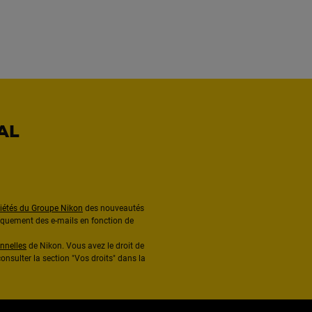
AL
ciétés du Groupe Nikon
des nouveautés
diquement des e-mails en fonction de
nnelles
de Nikon. Vous avez le droit de
onsulter la section "Vos droits" dans la