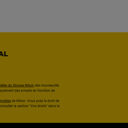
AL
ciétés du Groupe Nikon
des nouveautés
diquement des e-mails en fonction de
nnelles
de Nikon. Vous avez le droit de
onsulter la section "Vos droits" dans la