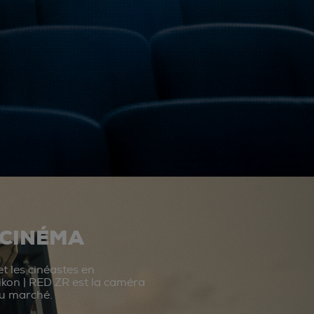
 CINÉMA
t les cinéastes en
ikon | RED ZR est la caméra
du marché.