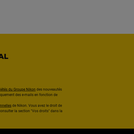
AL
ciétés du Groupe Nikon
des nouveautés
diquement des e-mails en fonction de
nnelles
de Nikon. Vous avez le droit de
onsulter la section "Vos droits" dans la