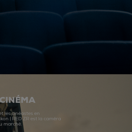
 CINÉMA
t les cinéastes en
ikon | RED ZR est la caméra
du marché.