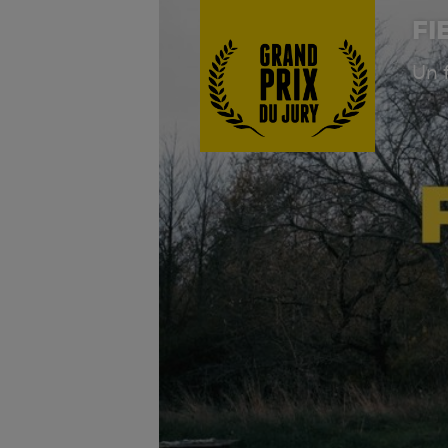
FI
Un f