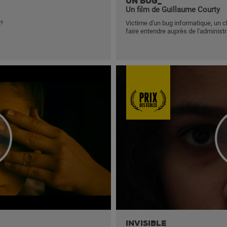
UN BUG_
Un film de Guillaume Courty
 ?
Victime d'un bug informatique, un 
faire entendre auprès de l'administ
INVISIBLE