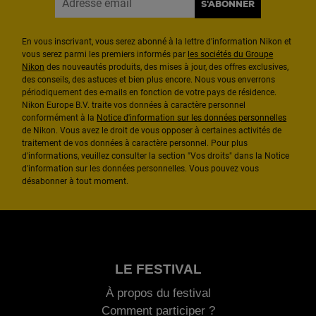
S'ABONNER
En vous inscrivant, vous serez abonné à la lettre d'information Nikon et
vous serez parmi les premiers informés par
les sociétés du Groupe
Nikon
des nouveautés produits, des mises à jour, des offres exclusives,
des conseils, des astuces et bien plus encore. Nous vous enverrons
périodiquement des e-mails en fonction de votre pays de résidence.
Nikon Europe B.V. traite vos données à caractère personnel
conformément à la
Notice d'information sur les données personnelles
de Nikon. Vous avez le droit de vous opposer à certaines activités de
traitement de vos données à caractère personnel. Pour plus
d'informations, veuillez consulter la section "Vos droits" dans la Notice
d'information sur les données personnelles. Vous pouvez vous
désabonner à tout moment.
LE FESTIVAL
À propos du festival
Comment participer ?