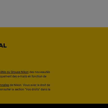
AL
ciétés du Groupe Nikon
des nouveautés
diquement des e-mails en fonction de
nnelles
de Nikon. Vous avez le droit de
onsulter la section "Vos droits" dans la