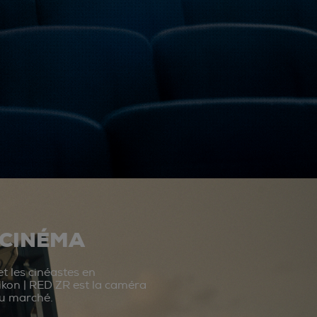
 CINÉMA
t les cinéastes en
ikon | RED ZR est la caméra
du marché.