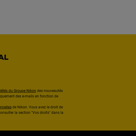
AL
ciétés du Groupe Nikon
des nouveautés
diquement des e-mails en fonction de
nnelles
de Nikon. Vous avez le droit de
onsulter la section "Vos droits" dans la