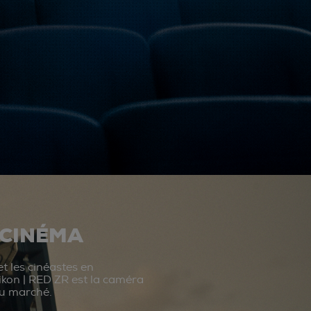
 CINÉMA
t les cinéastes en
ikon | RED ZR est la caméra
du marché.