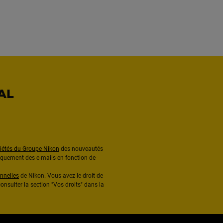
AL
ciétés du Groupe Nikon
des nouveautés
diquement des e-mails en fonction de
nnelles
de Nikon. Vous avez le droit de
onsulter la section "Vos droits" dans la