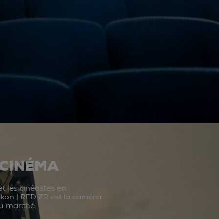
 CINÉMA
t les cinéastes en
ikon | RED ZR est la caméra
du marché.