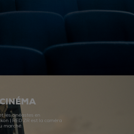
 CINÉMA
t les cinéastes en
ikon | RED ZR est la caméra
du marché.