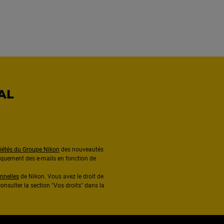
AL
ciétés du Groupe Nikon
des nouveautés
diquement des e-mails en fonction de
nnelles
de Nikon. Vous avez le droit de
onsulter la section "Vos droits" dans la