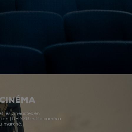
 CINÉMA
t les cinéastes en
ikon | RED ZR est la caméra
du marché.