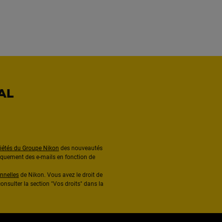
AL
ciétés du Groupe Nikon
des nouveautés
diquement des e-mails en fonction de
nnelles
de Nikon. Vous avez le droit de
onsulter la section "Vos droits" dans la