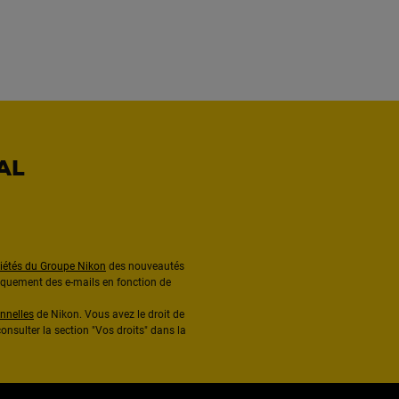
AL
ciétés du Groupe Nikon
des nouveautés
diquement des e-mails en fonction de
nnelles
de Nikon. Vous avez le droit de
onsulter la section "Vos droits" dans la