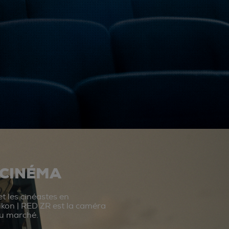
 CINÉMA
t les cinéastes en
ikon | RED ZR est la caméra
du marché.