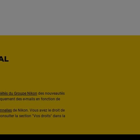
AL
ciétés du Groupe Nikon
des nouveautés
diquement des e-mails en fonction de
nnelles
de Nikon. Vous avez le droit de
onsulter la section "Vos droits" dans la