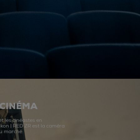
 CINÉMA
t les cinéastes en
ikon | RED ZR est la caméra
du marché.