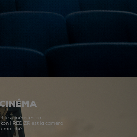
 CINÉMA
t les cinéastes en
ikon | RED ZR est la caméra
du marché.