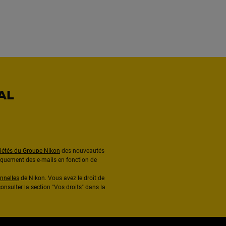
AL
ciétés du Groupe Nikon
des nouveautés
diquement des e-mails en fonction de
nnelles
de Nikon. Vous avez le droit de
onsulter la section "Vos droits" dans la