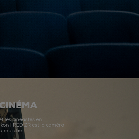
 CINÉMA
t les cinéastes en
ikon | RED ZR est la caméra
du marché.