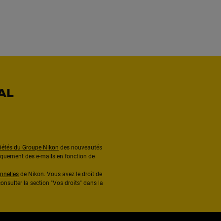
AL
ciétés du Groupe Nikon
des nouveautés
diquement des e-mails en fonction de
nnelles
de Nikon. Vous avez le droit de
onsulter la section "Vos droits" dans la