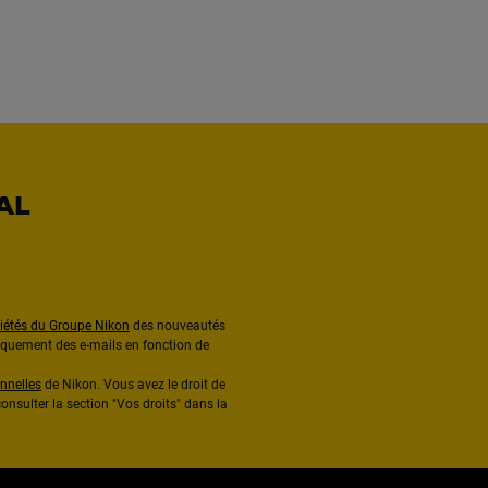
AL
ciétés du Groupe Nikon
des nouveautés
diquement des e-mails en fonction de
nnelles
de Nikon. Vous avez le droit de
onsulter la section "Vos droits" dans la