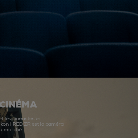
 CINÉMA
t les cinéastes en
ikon | RED ZR est la caméra
du marché.