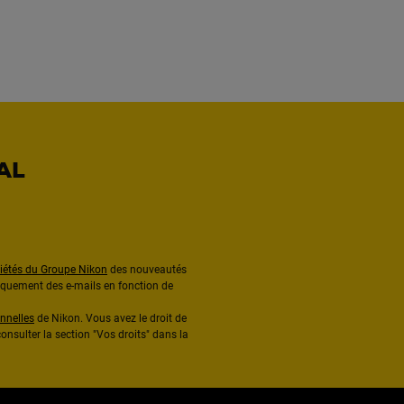
AL
ciétés du Groupe Nikon
des nouveautés
diquement des e-mails en fonction de
nnelles
de Nikon. Vous avez le droit de
onsulter la section "Vos droits" dans la