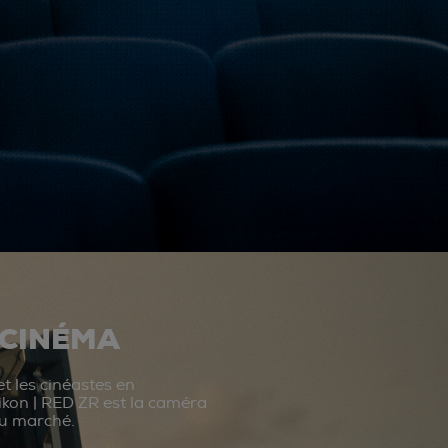
 CINÉMA
t les cinéastes en
ikon | RED ZR est la caméra
du marché.