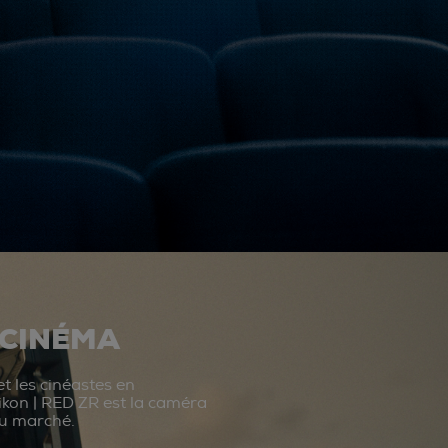
 CINÉMA
t les cinéastes en
ikon | RED ZR est la caméra
du marché.