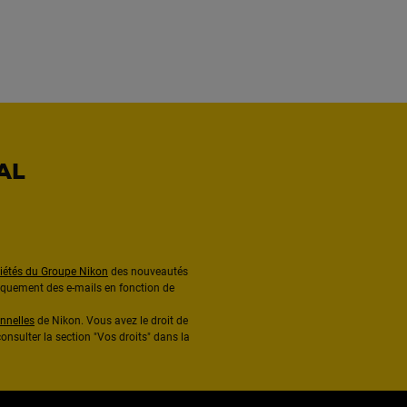
AL
ciétés du Groupe Nikon
des nouveautés
diquement des e-mails en fonction de
nnelles
de Nikon. Vous avez le droit de
onsulter la section "Vos droits" dans la