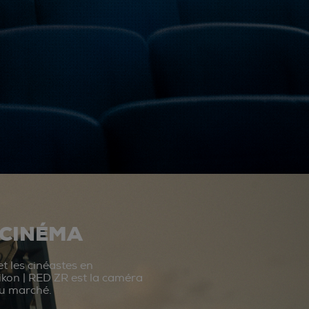
 CINÉMA
t les cinéastes en
ikon | RED ZR est la caméra
du marché.