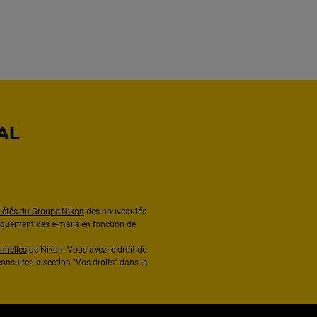
AL
ciétés du Groupe Nikon
des nouveautés
diquement des e-mails en fonction de
nnelles
de Nikon. Vous avez le droit de
onsulter la section "Vos droits" dans la