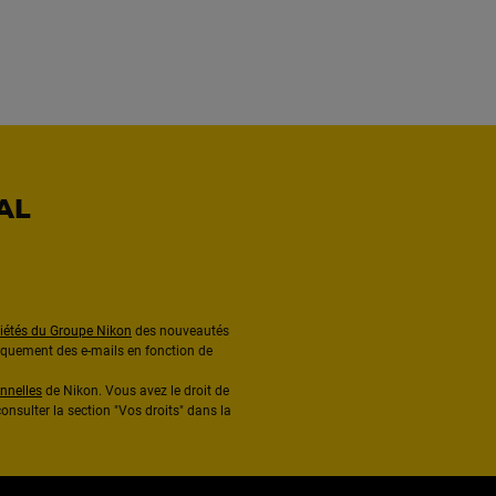
AL
ciétés du Groupe Nikon
des nouveautés
diquement des e-mails en fonction de
nnelles
de Nikon. Vous avez le droit de
onsulter la section "Vos droits" dans la