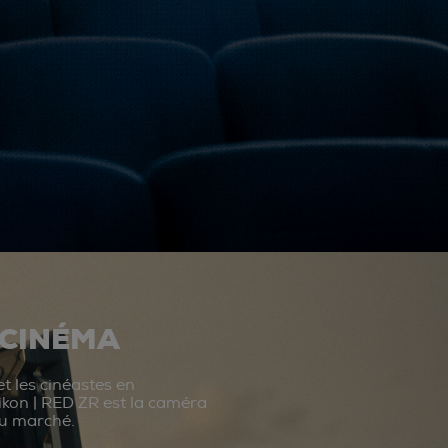
 CINÉMA
t les cinéastes en
ikon | RED ZR est la caméra
du marché.