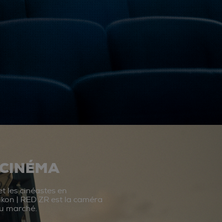
 CINÉMA
t les cinéastes en
ikon | RED ZR est la caméra
du marché.