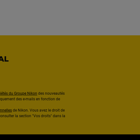
AL
ciétés du Groupe Nikon
des nouveautés
diquement des e-mails en fonction de
nnelles
de Nikon. Vous avez le droit de
onsulter la section "Vos droits" dans la