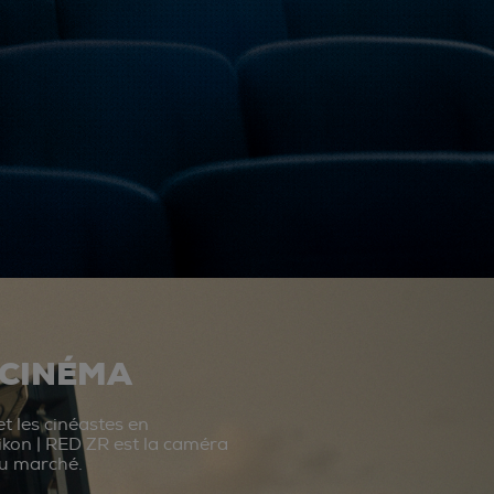
 CINÉMA
t les cinéastes en
ikon | RED ZR est la caméra
du marché.