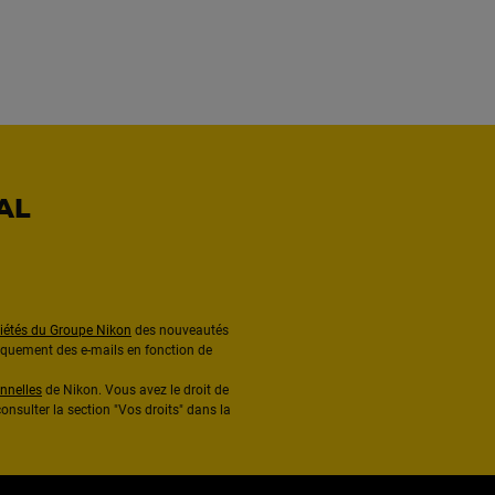
AL
ciétés du Groupe Nikon
des nouveautés
diquement des e-mails en fonction de
nnelles
de Nikon. Vous avez le droit de
onsulter la section "Vos droits" dans la