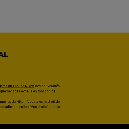
AL
ciétés du Groupe Nikon
des nouveautés
diquement des e-mails en fonction de
nnelles
de Nikon. Vous avez le droit de
onsulter la section "Vos droits" dans la