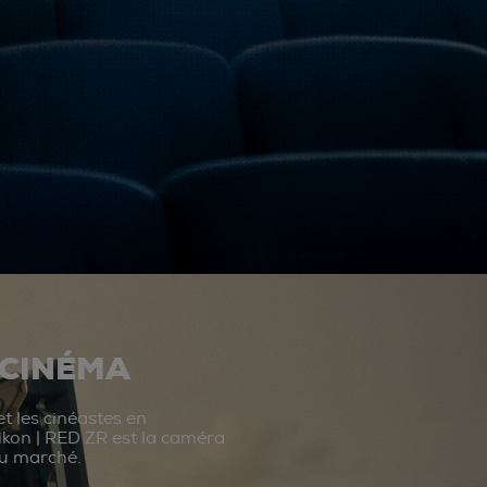
 CINÉMA
t les cinéastes en
ikon | RED ZR est la caméra
du marché.