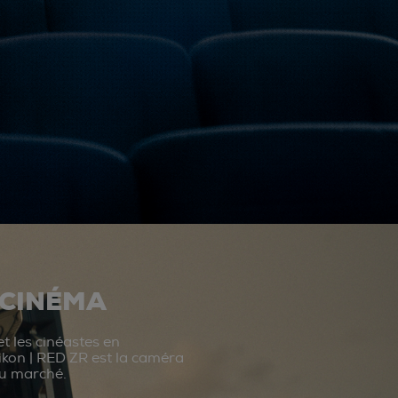
 CINÉMA
t les cinéastes en
ikon | RED ZR est la caméra
du marché.