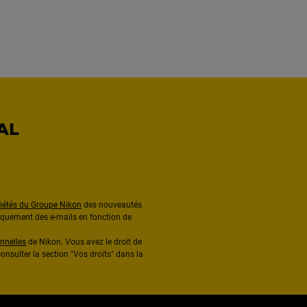
AL
ciétés du Groupe Nikon
des nouveautés
diquement des e-mails en fonction de
nnelles
de Nikon. Vous avez le droit de
onsulter la section "Vos droits" dans la