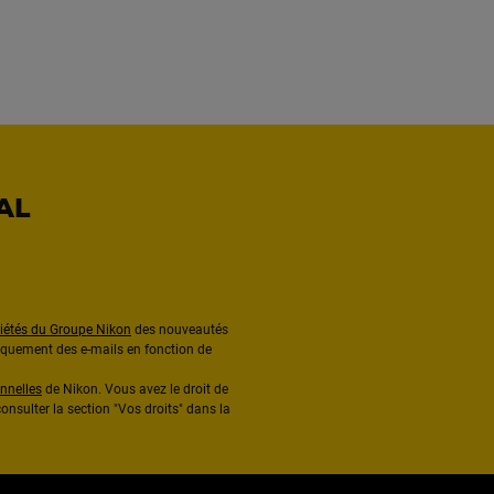
AL
ciétés du Groupe Nikon
des nouveautés
diquement des e-mails en fonction de
nnelles
de Nikon. Vous avez le droit de
onsulter la section "Vos droits" dans la