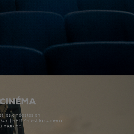
 CINÉMA
t les cinéastes en
ikon | RED ZR est la caméra
du marché.