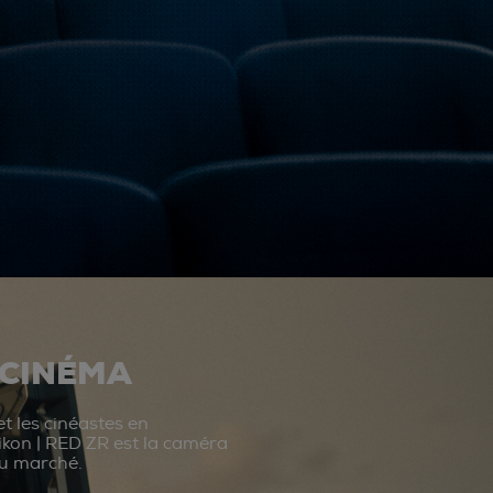
 CINÉMA
t les cinéastes en
ikon | RED ZR est la caméra
du marché.