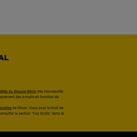
AL
ciétés du Groupe Nikon
des nouveautés
diquement des e-mails en fonction de
nnelles
de Nikon. Vous avez le droit de
onsulter la section "Vos droits" dans la