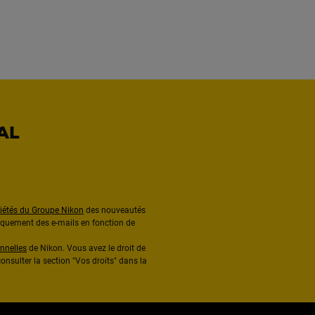
AL
ciétés du Groupe Nikon
des nouveautés
diquement des e-mails en fonction de
nnelles
de Nikon. Vous avez le droit de
onsulter la section "Vos droits" dans la