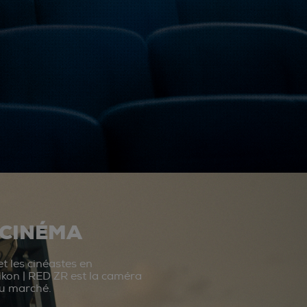
 CINÉMA
t les cinéastes en
ikon | RED ZR est la caméra
du marché.