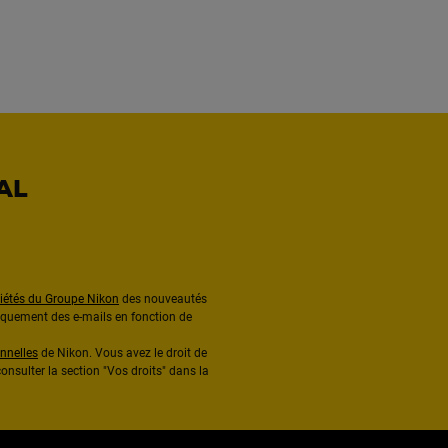
AL
ciétés du Groupe Nikon
des nouveautés
diquement des e-mails en fonction de
nnelles
de Nikon. Vous avez le droit de
onsulter la section "Vos droits" dans la