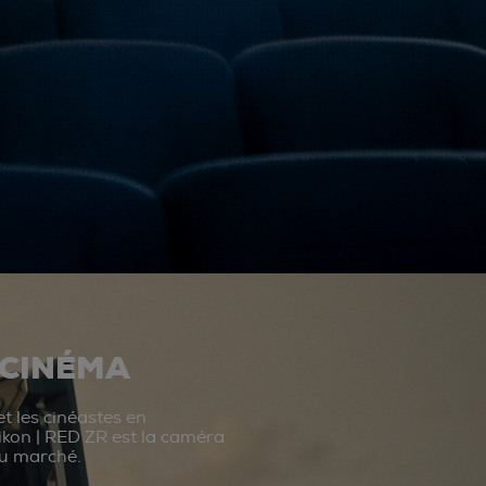
 CINÉMA
t les cinéastes en
ikon | RED ZR est la caméra
du marché.