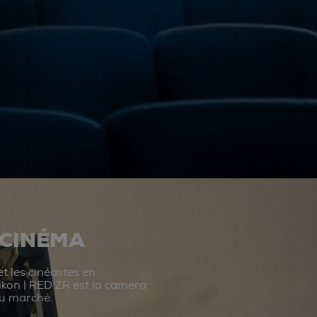
 CINÉMA
t les cinéastes en
ikon | RED ZR est la caméra
du marché.