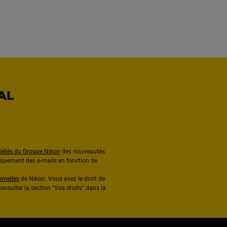
AL
ciétés du Groupe Nikon
des nouveautés
diquement des e-mails en fonction de
nnelles
de Nikon. Vous avez le droit de
onsulter la section "Vos droits" dans la