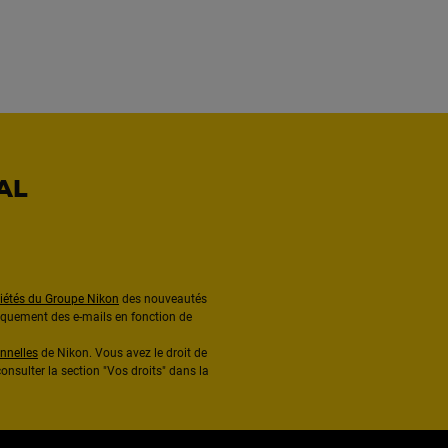
AL
ciétés du Groupe Nikon
des nouveautés
diquement des e-mails en fonction de
nnelles
de Nikon. Vous avez le droit de
onsulter la section "Vos droits" dans la