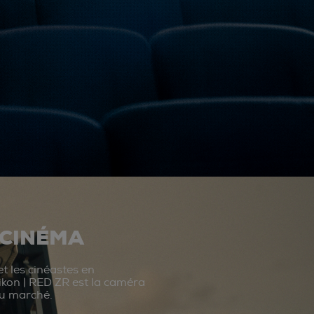
 CINÉMA
t les cinéastes en
ikon | RED ZR est la caméra
du marché.